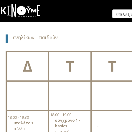
ενηλίκων
παιδιών
Δ
Τ
Τ
-
-
-
18.00 - 19.00
18.00 - 19.30
σύγχρονο 1 -
μπαλέτο 1
basics
-
στέλλα
φωτεινή